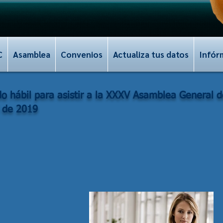
C
Asamblea
Convenios
Actualiza tus datos
Infór
ado hábil para asistir a la XXXV Asamblea General 
5 de 2019