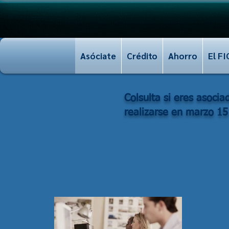
Asóciate
Crédito
Ahorro
El FI
Colsulta si eres asoci
realizarse en marzo 1